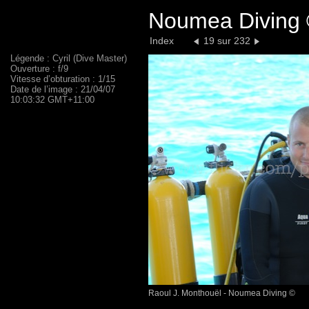
Noumea Diving 
Index
19 sur 232
Légende : Cyril (Dive Master)
Ouverture : f/9
Vitesse d’obturation : 1/15
Date de l’image : 21/04/07
10:03:32 GMT+11:00
Raoul J. Monthouël - Noumea Diving ©