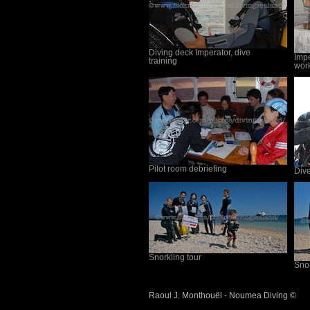
Diving deck Imperator, dive
Impe
training
wor
Pilot room debriefing
Dive
Snorkling tour
Snor
Raoul J. Monthouël - Noumea Diving ©