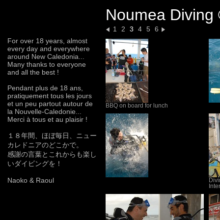
Noumea Diving 
1
2
3
4
5
6
For over 18 years, almost
every day and everywhere
around New Caledonia...
Many thanks to everyone
and all the best !
Pendant plus de 18 ans,
pratiquement tous les jours
et un peu partout autour de
BBQ on board for lunch
la Nouvelle-Caledonie...
Merci à tous et au plaisir !
１８年間、ほぼ毎日、ニュー
カレドニアのどこかで。
感謝の言葉とこれからも楽し
いダイビングを！
Naoko & Raoul
Divi
Inte