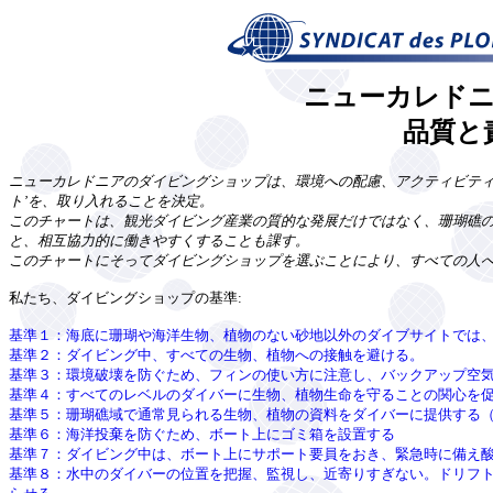
ニューカレド
品質と
ニューカレドニアのダイビングショップは、環境への配慮、アクティビティ
ト’を、取り入れることを決定。
このチャートは、観光ダイビング産業の質的な発展だけではなく、珊瑚礁
と、相互協力的に働きやすくすることも課す。
このチャートにそってダイビングショップを選ぶことにより、すべての人
私たち、ダイビングショップの基準:
基準１：海底に珊瑚や海洋生物、植物のない砂地以外のダイブサイトでは
基準２：ダイビング中、すべての生物、植物への接触を避ける。
基準３：環境破壊を防ぐため、フィンの使い方に注意し、バックアップ空
基準４：すべてのレベルのダイバーに生物、植物生命を守ることの関心を
基準５：珊瑚礁域で通常見られる生物、植物の資料をダイバーに提供する
基準６：海洋投棄を防ぐため、ボート上にゴミ箱を設置する
基準７：ダイビング中は、ボート上にサポート要員をおき、緊急時に備え
基準８：水中のダイバーの位置を把握、監視し、近寄りすぎない。ドリフ