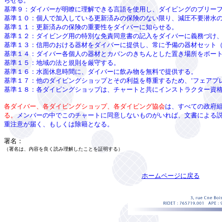
らせる。
基準９：ダイバーが明瞭に理解できる言語を使用し、ダイビングのブリー
基準１０：個人で加入している更新済みの保険のない限り、減圧不要潜水
基準１１：更新済みの保険の重要性をダイバーに知らせる。
基準１２：ダイビング用の特別な免責同意書の記入をダイバーに義務づけ
基準１３：信用のおける器材をダイバーに提供し、常に予備の器材セット（
基準１４：ダイバー各個人の器材とカバンのきちんとした置き場所をボー
基準１５：地域の法と規則を厳守する。
基準１６：水面休息時間に、ダイバーに飲み物を無料で提供する。
基準１７：他のダイビングショップとその利益を尊重するため、’フェアプ
基準１８：各ダイビングショップは、チャートと共にインストラクター資
各ダイバー、各ダイビングショップ、各ダイビング協会
は、すべての政府
る。
メンバーの中でこのチャートに同意しないものがいれば、文書による
重注意が届く、もしくは除籍となる。
署名：
（署名は、内容を良く読み理解したことを証明する）
ホームページに戻る