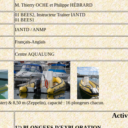
M. Thierry OCHE et Philippe HÉBRARD
01 BEES2, Instructeur Trainer IANTD
01 BEES1
IANTD / ANMP
Français-Anglais
Centre AQUALUNG
ter) & 8,50 m (Zeppelin), capacité : 16 plongeurs chacun.
Activ
1°) PLONGEES D'EXPLORATION