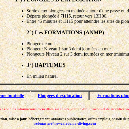
Sortie deux plongées en matinée autour d'une passe ou d
Départs plongée à 7H15, retour vers 13H00.
Entre 45 minutes et 1H15 pour atteindre les sites de plo
2°) Les FORMATIONS (ANMP)
Plongée de nuit
Plongeur Niveau 1 sur 3 demi journées en mer
Plongeurs Niveau 2 sur 3 demi journées en mer (minim
3°)
BAPTEMES
En milieu naturel
me bouteille
Plongées d'exploration
Formations plo
 par les informations recueillies sur ce site, ont un droit d'accès et de modificati
tion
,
mise a jour
,
hébergement
, annonces publicitaires, offres emplois, besoin de
webmaster@newcaledonia-diving.com