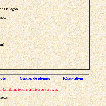
ans le lagon.
ngée.
um)
ngée
Centres de plongée
Réservations
on des informations inventoriées sur ses pages.
photos
: