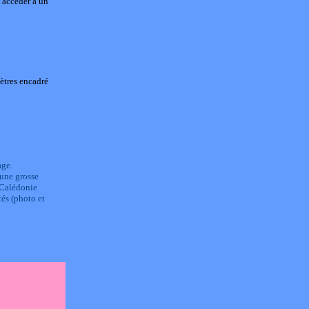
'accéder à un
ètres encadré
age.
'une grosse
e-Calédonie
tés (photo et