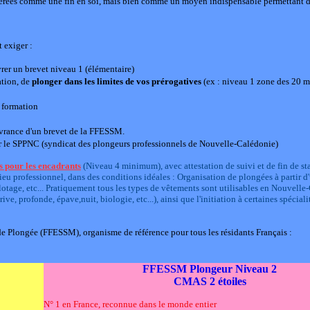
dérées comme une fin en soi, mais bien comme un moyen indispensable permettant d
 exiger :
vrer un brevet niveau 1 (élémentaire)
ation, de
plonger dans les limites de vos prérogatives
(ex : niveau 1 zone des 20 m
a formation
élivrance d'un brevet de la FFESSM.
r le SPPNC (syndicat des plongeurs professionnels de Nouvelle-Calédonie)
s pour les encadrants
(Niveau 4 minimum), avec attestation de suivi et de fin de st
u professionnel, dans des conditions idéales : Organisation de plongées à partir d
elotage, etc... Pratiquement tous les types de vêtements sont utilisables en Nouvell
, profonde, épave,nuit, biologie, etc...), ainsi que l'initiation à certaines spéciali
 de Plongée (FFESSM), organisme de référence pour tous les résidants Français :
FFESSM Plongeur Niveau 2
CMAS 2 étoiles
N° 1 en France, reconnue dans le monde entier