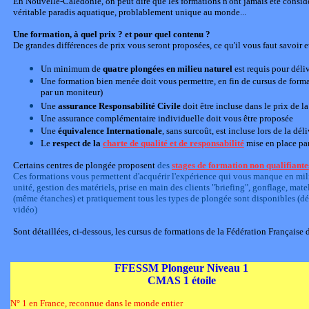
En Nouvelle-Calédonie, on peut dire que les formations n'ont jamais été consi
véritable paradis aquatique, problablement unique au monde...
Une formation, à quel prix ? et pour quel contenu ?
De grandes différences de prix vous seront proposées, ce qu'il vous faut savoir et
Un minimum de
quatre plongées en milieu naturel
est requis pour déli
Une formation bien menée doit vous permettre, en fin de cursus de form
par un moniteur)
Une
assurance Responsabilité Civile
doit être incluse dans le prix de l
Une assurance complémentaire individuelle doit vous être proposée
Une
équivalence Internationale
, sans surcoût, est incluse lors de la d
Le
respect de la
charte de qualité et de responsabilité
mise en place pa
Certains centres de plongée proposent
des
stages de formation non qualifiante
Ces formations vous permettent d'acquérir l'expérience qui vous manque en milie
unité, gestion des matériels, prise en main des clients "briefing", gonflage, mat
(même étanches) et pratiquement tous les types de plongée sont disponibles (dérive
vidéo)
Sont détaillées, ci-dessous, les cursus de formations de la Fédération Française
FFESSM Plongeur Niveau 1
CMAS 1 étoile
N° 1 en France, reconnue dans le monde entier