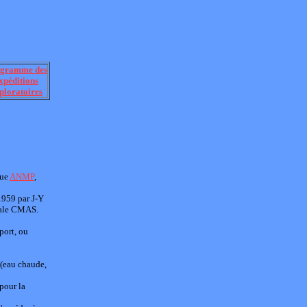
gramme des
xpéditions
ploratoires
 ue
ANMP
,
1959 par J-Y
nale CMAS.
port, ou
(eau chaude,
 pour la