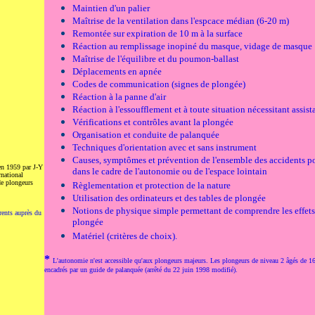
Maintien d'un palier
Maîtrise de la ventilation dans l'espcace médian (6-20 m)
Remontée sur expiration de 10 m à la surface
Réaction au remplissage inopiné du masque, vidage de masque
Maîtrise de l'équilibre et du poumon-ballast
Déplacements en apnée
Codes de communication (signes de plongée)
Réaction à la panne d'air
Réaction à l'essoufflement et à toute situation nécessitant assis
Vérifications et contrôles avant la plongée
Organisation et conduite de palanquée
Techniques d'orientation avec et sans instrument
Causes, symptômes et prévention de l'ensemble des accidents p
en 1959 par J-Y
dans le cadre de l'autonomie ou de l'espace lointain
national
de plongeurs
Règlementation et protection de la nature
Utilisation des ordinateurs et des tables de plongée
Notions de physique simple permettant de comprendre les effets
rents auprès du
plongée
Matériel (critères de choix).
*
L'autonomie n'est accessible qu'aux plongeurs majeurs. Les plongeurs de niveau 2 âgés de 16
encadrés par un guide de palanquée (arrêté du 22 juin 1998 modifié).