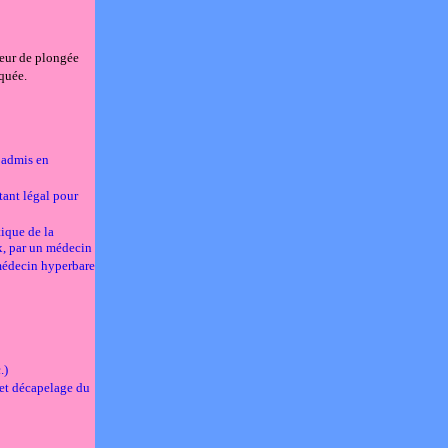
teur de plongée
quée.
 admis en
tant légal pour
tique de la
x, par un médecin
 médecin hyperbare
.)
et décapelage du