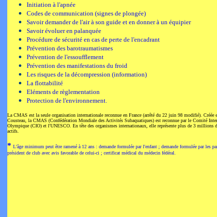
Initiation à l'apnée
Codes de communication (signes de plongée)
Savoir demander de l'air à son guide et en donner à un équipier
Savoir évoluer en palanquée
Procédure de sécurité en cas de perte de l'encadrant
Prévention des barotraumatismes
Prévention de l'essoufflement
Prévention des manifestations du froid
Les risques de la décompression (information)
La flottabilité
Eléments de règlementation
Protection de l'environnement.
La CMAS est la seule organisation internationale reconnue en France (arrêté du 22 juin 98 modifié). Créée 
Cousteau, la CMAS (Confédération Mondiale des Activités Subaquatiques) est reconnue par le Comité Inter
Olympique (CIO) et l'UNESCO. En tête des organismes internationaux, elle représente plus de 3 millions 
actifs.
*
L'âge minimum peut être ramené à 12 ans : demande formulée par l'enfant ; demande formulée par les pa
président de club avec avis favorable de celui-ci ; certificat médical du médecin fédéral.