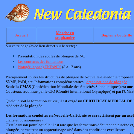
Marche en
Accueil
Baptême bouteille
scaphandre
Sur cette page (avec lien direct sur le texte) :
Présentation des écoles de plongée de NC
Les contenus des formations
Plongée (apnée) ENFANTS
(8 à 12 ans)
Pratiquement
toutes les structures de plongée de Nouvelle-Calédonie proposent
SNMP, PADI, etc. Informations complémentaires :
organisations de plongée
Seule la CMAS
(Confédération Mondiale des Activités Subaquatiques)
est une
Cousteau, reconnue par le CIO (Comité International Olympique) et par l'UNE
Quelque soit la formation suivie, il est exigé un
CERTIFICAT MEDICAL DE
médecin de la plongée.
Les formations conduites en Nouvelle-Calédonie se caractérisent par un accès 
claire et poissonneuse).
C'est la raison pour laquelle il est rare que les formations débutent en piscine et
plongée, permettent un apprentissage aisé dans des conditions excellentes.