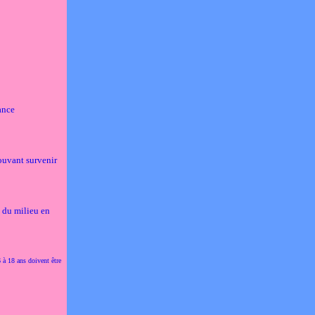
tance
ouvant survenir
 du milieu en
 à 18 ans doivent être