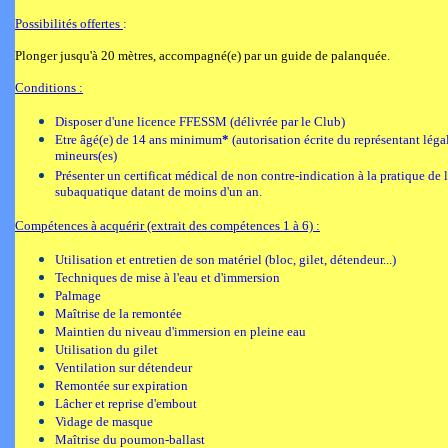
Possibilités offertes
:
Plonger jusqu'à 20 mètres, accompagné(e) par un guide de palanquée.
Conditions :
Disposer d'une licence FFESSM (délivrée par le Club)
Etre âgé(e) de 14 ans minimum
*
(autorisation écrite du représentant léga
mineurs(es)
Présenter un certificat médical de non contre-indication à la pratique de 
subaquatique datant de moins d'un an.
Compétences à acquérir (extrait des compétences 1 à 6) :
Utilisation et entretien de son matériel (bloc, gilet, détendeur...)
Techniques de mise à l'eau et d'immersion
Palmage
Maîtrise de la remontée
Maintien du niveau d'immersion en pleine eau
Utilisation du gilet
Ventilation sur détendeur
Remontée sur expiration
Lâcher et reprise d'embout
Vidage de masque
Maîtrise du poumon-ballast