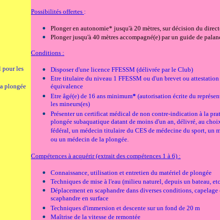
Possibilités offertes
:
Plonger en autonomie* jusqu'à 20 mètres, sur décision du direc
Plonger jusqu'à 40 mètres accompagné(e) par un guide de palan
Conditions :
l pour les
Disposer d'une licence FFESSM (délivrée par le Club)
Etre titulaire du niveau 1 FFESSM ou d'un brevet ou attestation
la plongée
équivalence
Etre âgé(e) de 16 ans minimum
*
(autorisation écrite du représen
les mineurs(es)
Présenter un certificat médical de non contre-indication à la pra
plongée subaquatique datant de moins d'un an, délivré, au choi
fédéral, un médecin titulaire du CES de médecine du sport, un
ou un médecin de la plongée.
Compétences à acquérir (extrait des compétences 1 à 6) :
Connaissance, utilisation et entretien du matériel de plongée
Techniques de mise à l'eau (milieu naturel, depuis un bateau, etc
Déplacement en scaphandre dans diverses conditions, capelage 
scaphandre en surface
Techniques d'immersion et descente sur un fond de 20 m
Maîtrise de la vitesse de remontée