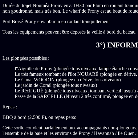
Durée du trajet Nouméa-Prony env. 1H30 par Plum en roulant tranquille
non goudronné, mais très bon. Le wharf de Prony est au bout de route, t
Port Boisé-Prony env. 50 min en roulant tranquillement
Tous les équipements peuvent être déposés la veille à bord du bateau
3°) INFOR
Les plongées possibles
:
l''Aiguille de Prony (plongée tous niveaux, lampe étanche consei
Le très fameux tombant de l'îlot NOUARÉ (plongée en dérive, 
Le Canal WOODIN (plongée en dérive, tous niveaux)
Le jardin de Corail (plongée tous niveaux)
Le Récif GUÉ (plongée tous niveaux, tombant vertical jusqu'à 
Passe de la SARCELLE (Niveau 2 très confirmé, plongée en d
Repas
:
BBQ à bord (2,500 F), ou repas perso.
Cette sortie convient parfaitement aux accompagnants non-plongeurs, qu
l'ensemble de la baie et les environs de Prony / Havannah / Ile Ouen.