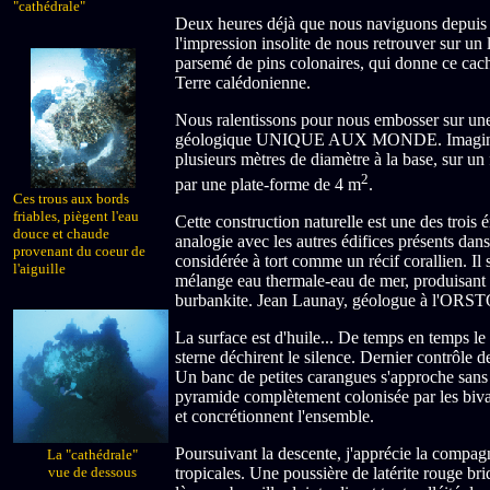
"cathédrale"
Deux heures déjà que nous naviguons depuis
l'impression insolite de nous retrouver sur un 
parsemé de pins colonaires, qui donne ce cach
Terre calédonienne.
Nous ralentissons pour nous embosser sur une 
géologique UNIQUE AUX MONDE. Imaginez u
plusieurs mètres de diamètre à la base, sur u
2
par une plate-forme de 4 m
.
Ces trous aux bords
friables, piègent l'eau
Cette construction naturelle est une des trois
douce et chaude
analogie avec les autres édifices présents dans
provenant du coeur de
considérée à tort comme un récif corallien. Il 
l'aiguille
mélange eau thermale-eau de mer, produisant de
burbankite. Jean Launay, géologue à l'ORS
La surface est d'huile... De temps en temps le
sterne déchirent le silence. Dernier contrôle
Un banc de petites carangues s'approche sans 
pyramide complètement colonisée par les bival
et concrétionnent l'ensemble.
Poursuivant la descente, j'apprécie la compag
La "cathédrale"
tropicales. Une poussière de latérite rouge br
vue de dessous