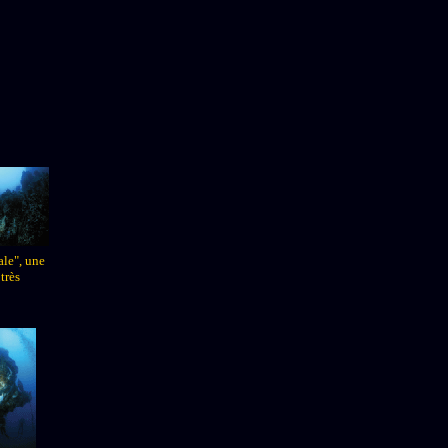
ale", une
très