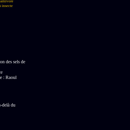
carnivore
à insecte
ion des sels de
ce
ce : Raoul
u-delà du