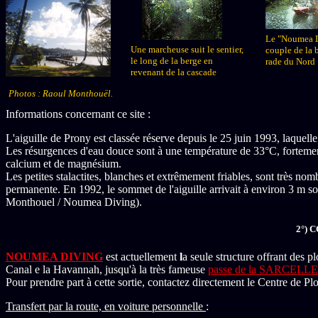
Le "Noumea D
Une marcheuse suit le sentier,
couple de la 
le long de la berge en
rade du Nord
revenant de la cascade
Photos : Raoul Monthouël.
Informations concernant ce site :
L'aiguille de Prony est classée réserve depuis le 25 juin 1993, laquell
Les résurgences d'eau douce sont à une température de 33°C, fortement m
calcium et de magnésium.
Les petites stalactites, blanches et extrêmement friables, sont très nom
permanente. En 1992, le sommet de l'aiguille arrivait à environ 3 m sou
Monthouel / Noumea Diving).
2°) 
NOUMEA DIVING
est actuellement
l
a seule structure offrant des p
Canal e la Havannah, jusqu'à la très fameuse
passe de la SARCELLE
Pour prendre part à cette sortie, contactez directement le Centre de Pl
Transfert par la route, en voiture personnelle
: