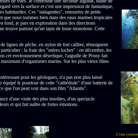
e prises de vues. Je controune une seconde aiguille, haute de
ard vers la surface et c'est une impression de fantastique,
nces habituelles. Ces "stalagmites", entourées de petits
lent que nous sommes bien dans des eaux marines tropicales
u fond, je pars en exploration dans des directions
Je ne trouve partout qu'un tapis de boue monotone. Cette
e lignes de pêche, en nylon de fort calibre, témoignent
particulier : la fraie des "mères loches" : en décembre, les
ns cet environnement désertique, l'aiguille de Prony fait
n maximum d'organismes marins. Sur les plus vieux filins
ntéressant pour les géologues, n'a pas non plus laissé
r équipé le pourtour de cette "cathédrale" d'une batterie de
nce que l'on peut voir dans son film "Atlantis".
nce d'une visite des plus insolites, d'un spectacle
leurs et qui fait naître de fortes émotions.
L'eau conten