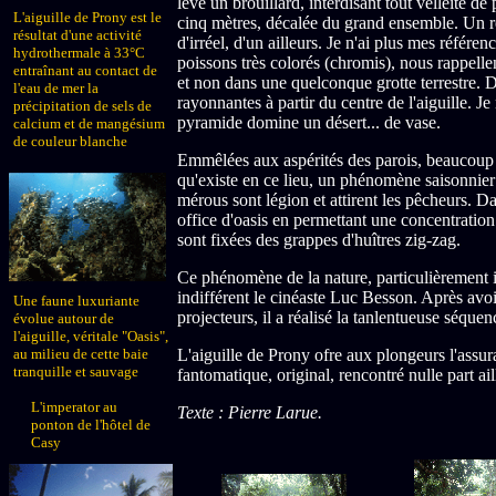
lève un brouillard, interdisant tout velléité d
L'aiguille de Prony est le
cinq mètres, décalée du grand ensemble. Un reg
résultat d'une activité
d'irréel, d'un ailleurs. Je n'ai plus mes référe
hydrothermale à 33°C
poissons très colorés (chromis), nous rappel
entraînant au contact de
et non dans une quelconque grotte terrestre. D
l'eau de mer la
rayonnantes à partir du centre de l'aiguille. 
précipitation de sels de
pyramide domine un désert... de vase.
calcium et de mangésium
de couleur blanche
Emmêlées aux aspérités des parois, beaucoup d
qu'existe en ce lieu, un phénomène saisonnier 
mérous sont légion et attirent les pêcheurs. Da
office d'oasis en permettant une concentratio
sont fixées des grappes d'huîtres zig-zag.
Ce phénomène de la nature, particulièrement i
indifférent le cinéaste Luc Besson. Après avoi
Une faune luxuriante
projecteurs, il a réalisé la tanlentueuse séque
évolue autour de
l'aiguille, véritale "Oasis",
L'aiguille de Prony ofre aux plongeurs l'assura
au milieu de cette baie
tranquille et sauvage
fantomatique, original, rencontré nulle part ail
L'imperator au
Texte : Pierre Larue.
ponton de l'hôtel de
Casy