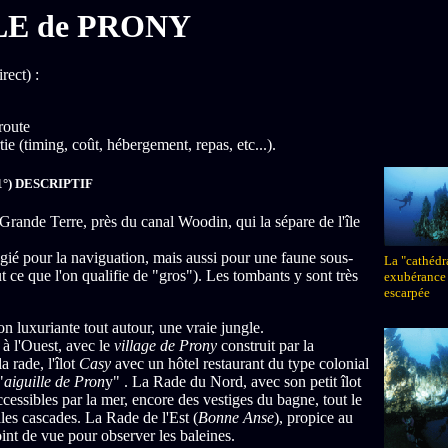
LE de PRONY
rect) :
route
ie (timing, coût, hébergement, repas, etc...).
1°) DESCRIPTIF
Grande Terre, près du canal Woodin, qui la sépare de l'île
gié pour la naviguation, mais aussi pour une faune sous-
La "cathédr
ut ce que l'on qualifie de "gros"). Les tombants y sont très
exubérance 
escarpée
on luxuriante tout autour, une vraie jungle.
à l'Ouest, avec le
village de Prony
construit par la
a rade, l'îlot
Casy
avec un hôtel restaurant du type colonial
"
aiguille de Pron
y" . La Rade du Nord, avec son petit îlot
cessibles par la mer, encore des vestiges du bagne, tout le
lles cascades. La Rade de l'Est (
Bonne Anse
), propice au
int de vue pour observer les baleines.