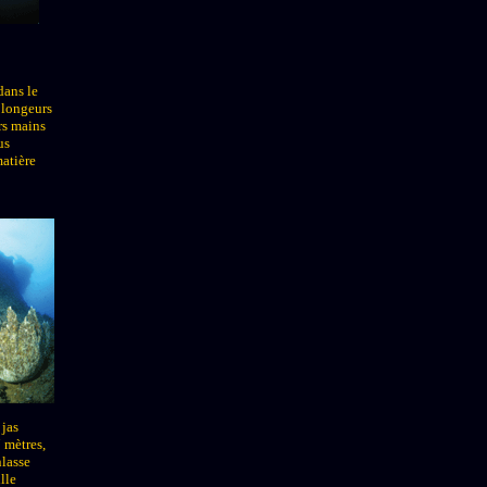
dans le
plongeurs
rs mains
us
atière
 jas
 mètres,
nlasse
ille