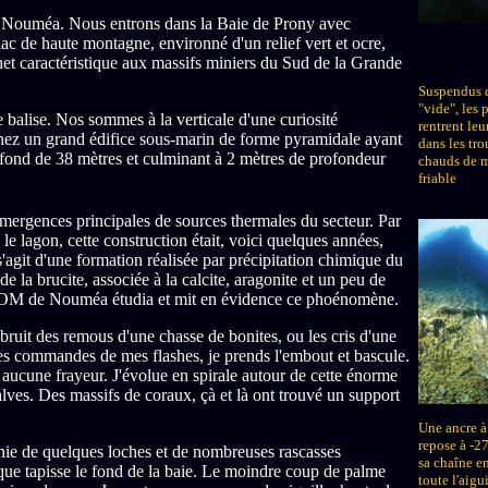
 Nouméa. Nous entrons dans la Baie de Prony avec
lac de haute montagne, environné d'un relief vert et ocre,
et caractéristique aux massifs miniers du Sud de la Grande
Suspendus 
"vide", les 
balise. Nos sommes à la verticale d'une curiosité
rentrent leu
n grand édifice sous-marin de forme pyramidale ayant
dans les tro
n fond de 38 mètres et culminant à 2 mètres de profondeur
chauds de m
friable
 émergences principales de sources thermales du secteur. Par
 le lagon, cette construction était, voici quelques années,
s'agit d'une formation réalisée par précipitation chimique du
 la brucite, associée à la calcite, aragonite et un peu de
TOM de Nouméa étudia et mit en évidence ce phoénomène.
 bruit des remous d'une chasse de bonites, ou les cris d'une
 des commandes de mes flashes, je prends l'embout et bascule.
aucune frayeur. J'évolue en spirale autour de cette énorme
ves. Des massifs de coraux, çà et là ont trouvé un support
Une ancre à
repose à -27
nie de quelques loches et de nombreuses rascasses
sa chaîne e
ique tapisse le fond de la baie. Le moindre coup de palme
toute l'aigu