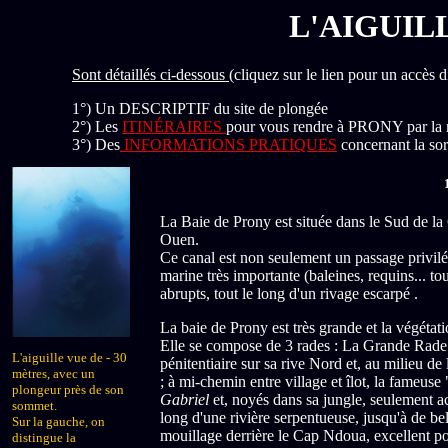
L'AIGUIL
Sont détaillés ci-dessous
(cliquez sur le lien pour un accès di
1°) Un DESCRIPTIF du site de plongée
2°) Les
ITINÉRAIRES
pour vous rendre à PRONY par la 
3°) Des
INFORMATIONS PRATIQUES
concernant la sort
La Baie de Prony est située dans le Sud de la 
Ouen.
Ce canal est non seulement un passage privilé
marine très importante (baleines, requins... to
abrupts, tout le long d'un rivage escarpé .
La baie de Prony est très grande et la végétati
Elle se compose de 3 rades : La Grande Rade 
L'aiguille vue de - 30
pénitentiaire sur sa rive Nord et, au milieu de l
mètres, avec un
; à mi-chemin entre village et îlot, la fameuse 
plongeur près de son
Gabriel
et, noyés dans sa jungle, seulement ac
sommet.
long d'une rivière serpentueuse, jusqu'à de be
Sur la gauche, on
mouillage derrière le Cap Ndoua, excellent po
distingue la