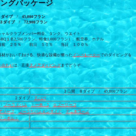
ビングパッケージ
ダイブ / 45,000フラン
３
ダイブ / 72,900フラン
シャルクラブメンバー料金、タンク、ウエイト
１名2,500フラン、軽食1,000フラン）、航空券、ホテル
２日前 ２５％ 前日 ５０％ 当日 １００％
器材がおいておける、快適な設備が整った
インペレーター
でのダイビングを
い合わせ
は、直接
ヌメアダイビング
までどうぞ
３日間 ８ダイブ / 45,000フラン
２ダイブ：
テパバ
：
ブーラリパス
、
トーホ－5
、
タブーリーフ
アリーフ
、
ブーラリパスインサイド
、
デュポワーズ
フンボルト