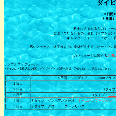
ダイ
３日間８
５日間１
料金に含まれるもの：ソー
含まれていないもの：昼食（オプションBBQ
キャンセルチャージ：７から
広いスペース、終了後すぐに器材が洗える、ボート上に
このパッケージに関する
お問
サンプルスケジュール
３ダイブは４名様以上で催行。ダイブサイトは当日の海况、天候などにより決定となります。
５日間 １３ダイブ / 72,900フラン
１日目
２日目
３ダイブ
３日目
３ダイブ：
ソノ
４日目
３ダイブ：ダンベアパス外洋、
キャニオンフォッシル
、
５日目
２ダイブ：グロット、ブーラリパス